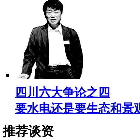
四川六大争论之四
要水电还是要生态和景
推荐谈资