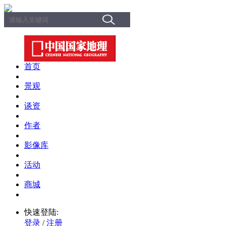
首页
景观
谈资
作者
影像库
活动
商城
快速登陆:
登录
/
注册