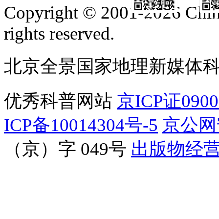
Copyright © 2001-2026 Chine
订阅号
服
rights reserved.
北京全景国家地理新媒体
优秀科普网站
京ICP证090
ICP备10014304号-5
京公网安
（京）字 049号
出版物经