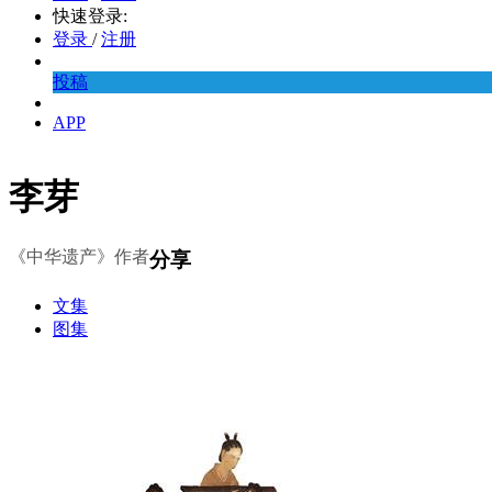
快速登录:
登录
/
注册
投稿
APP
李芽
《中华遗产》作者
分享
文集
图集