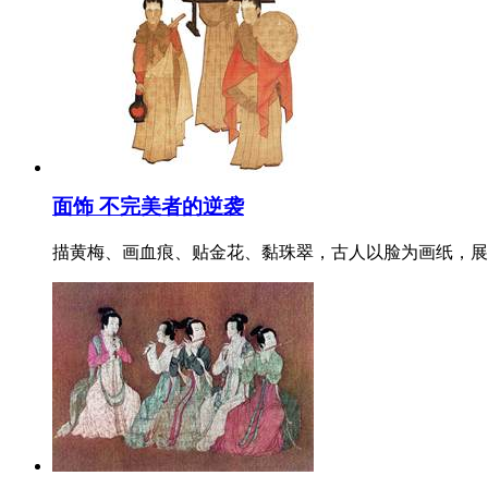
面饰 不完美者的逆袭
描黄梅、画血痕、贴金花、黏珠翠，古人以脸为画纸，展