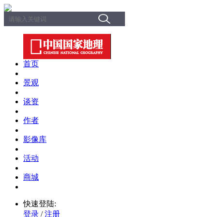
首页
景观
谈资
作者
影像库
活动
商城
快速登陆:
登录
/
注册