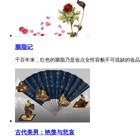
胭脂记
千百年来，红色的胭脂乃是妆点女性容貌不可或缺的妆品
古代美男：艳羡与悲哀