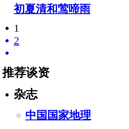
初夏清和莺啼雨
1
2
推荐谈资
杂志
中国国家地理