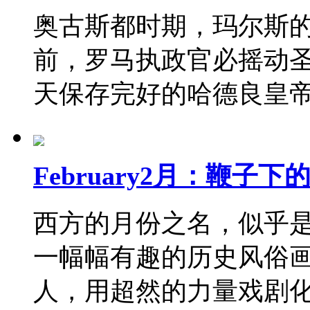
奥古斯都时期，玛尔斯的
前，罗马执政官必摇动圣
天保存完好的哈德良皇
February2月：鞭子
西方的月份之名，似乎
一幅幅有趣的历史风俗
人，用超然的力量戏剧