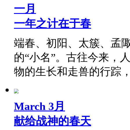
一月
一年之计在于春
端春、初阳、太簇、孟
的“小名”。古往今来，
物的生长和走兽的行踪
March 3月
献给战神的春天