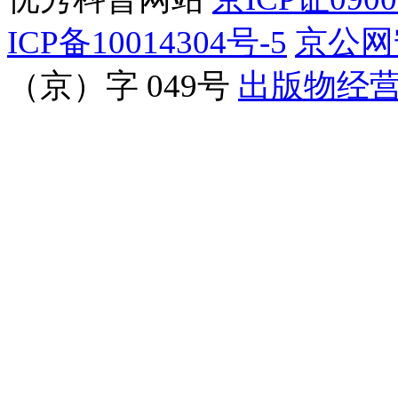
ICP备10014304号-5
京公网安
（京）字 049号
出版物经