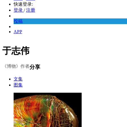
快速登录:
登录
/
注册
投稿
APP
于志伟
《博物》作者
分享
文集
图集