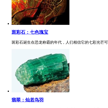
斑彩石：七色瑰宝
斑彩石诞生在恐龙称霸的年代，人们相信它的七彩光芒可
翡翠：灿若鸟羽