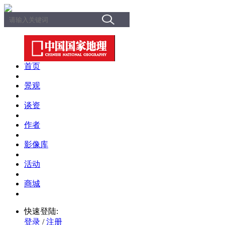
首页
景观
谈资
作者
影像库
活动
商城
快速登陆:
登录
/
注册