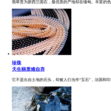
翡翠贵为新西兰国石，最优质的产地却在缅甸。丰富的色
珍珠
天生丽质难自弃
它不是出自土地的石头，却被人们当作“宝石”，法国和