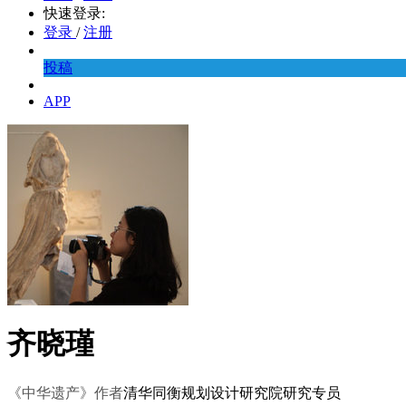
快速登录:
登录
/
注册
投稿
APP
齐晓瑾
《中华遗产》作者
清华同衡规划设计研究院研究专员