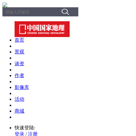
首页
景观
谈资
作者
影像库
活动
商城
快速登陆:
登录
/
注册