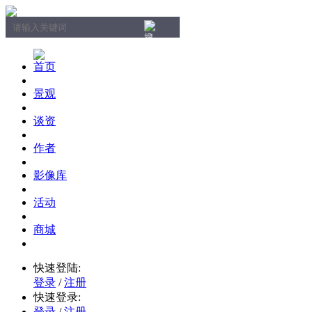
首页
景观
谈资
作者
影像库
活动
商城
快速登陆:
登录
/
注册
快速登录:
登录
/
注册