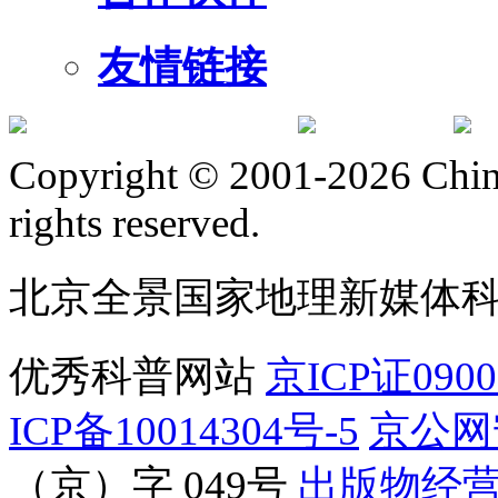
友情链接
订阅号
服
Copyright © 2001-2026 Chine
rights reserved.
北京全景国家地理新媒体
优秀科普网站
京ICP证090
ICP备10014304号-5
京公网安
（京）字 049号
出版物经