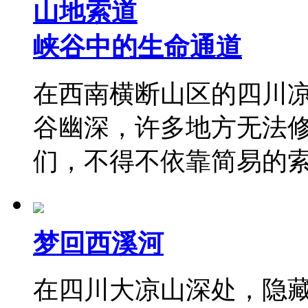
山地索道
峡谷中的生命通道
在西南横断山区的四川
谷幽深，许多地方无法
们，不得不依靠简易的
梦回西溪河
在四川大凉山深处，隐