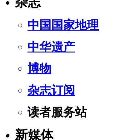
杂志
中国国家地理
中华遗产
博物
杂志订阅
读者服务站
新媒体