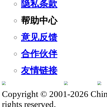
隐私条款
帮助中心
意见反馈
合作伙伴
友情链接
订阅号
服
Copyright © 2001-2026 Chine
rights reserved.