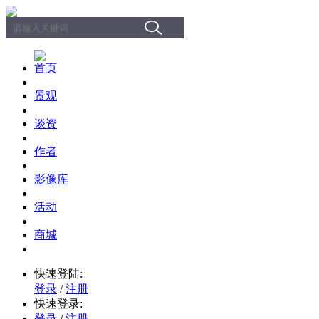
首页
景观
谈资
作者
影像库
活动
商城
快速登陆:
登录
/
注册
快速登录:
登录
/
注册