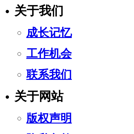
关于我们
成长记忆
工作机会
联系我们
关于网站
版权声明