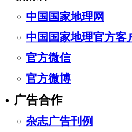
中国国家地理网
中国国家地理官方客
官方微信
官方微博
广告合作
杂志广告刊例