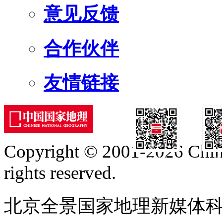
意见反馈
合作伙伴
友情链接
Copyright © 2001-2026 Chine
订阅号
服
rights reserved.
北京全景国家地理新媒体