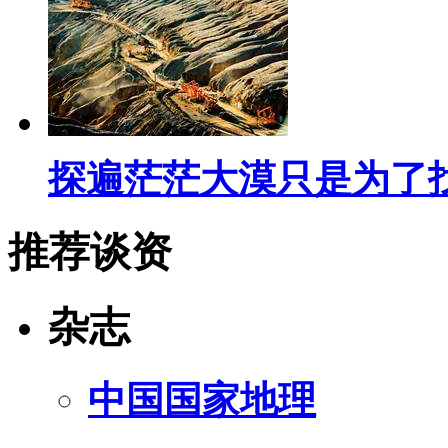
探遍茫茫大漠只是为了
推荐谈资
杂志
中国国家地理