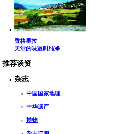
香格里拉
天堂的味道叫纯净
推荐谈资
杂志
中国国家地理
中华遗产
博物
杂志订阅