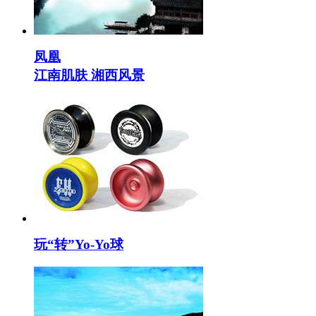
凤凰
江南肌肤 湘西风景
玩“转”Yo-Yo球