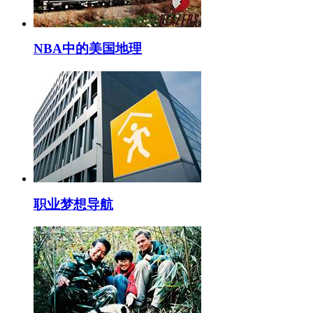
NBA中的美国地理
职业梦想导航