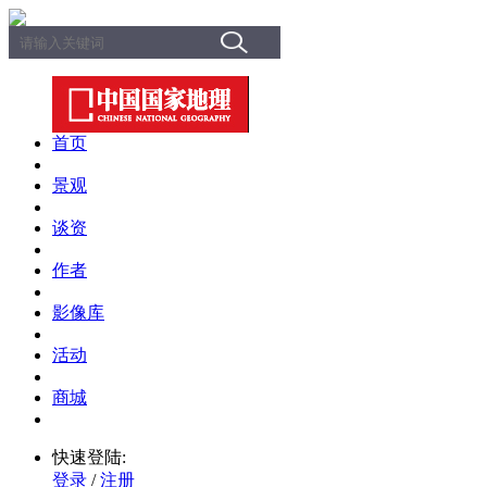
首页
景观
谈资
作者
影像库
活动
商城
快速登陆:
登录
/
注册