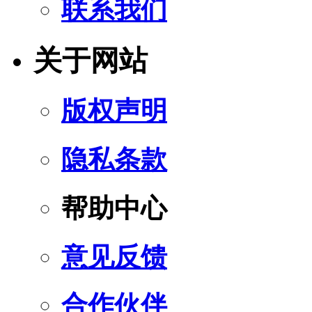
联系我们
关于网站
版权声明
隐私条款
帮助中心
意见反馈
合作伙伴