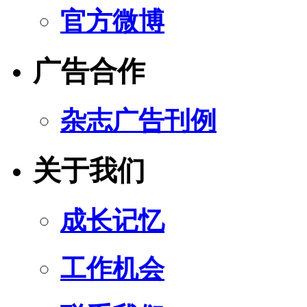
官方微博
广告合作
杂志广告刊例
关于我们
成长记忆
工作机会