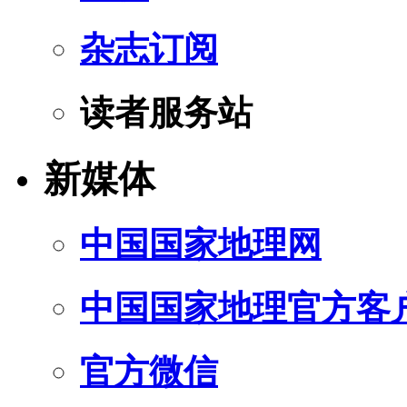
杂志订阅
读者服务站
新媒体
中国国家地理网
中国国家地理官方客
官方微信