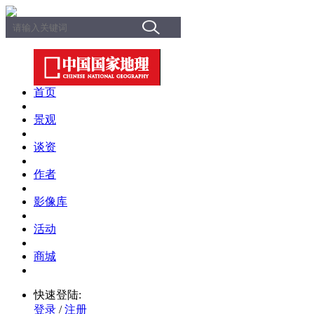
首页
景观
谈资
作者
影像库
活动
商城
快速登陆:
登录
/
注册