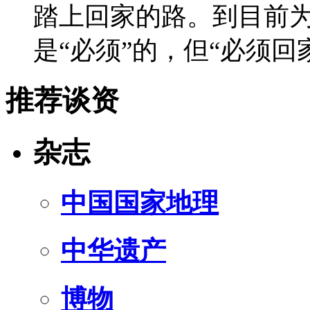
踏上回家的路。到目前
是“必须”的，但“必须回
推荐谈资
杂志
中国国家地理
中华遗产
博物