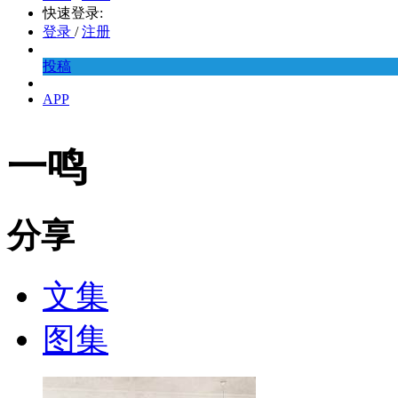
快速登录:
登录
/
注册
投稿
APP
一鸣
分享
文集
图集