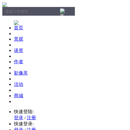
首页
景观
谈资
作者
影像库
活动
商城
快速登陆:
登录
/
注册
快速登录:
登录
/
注册