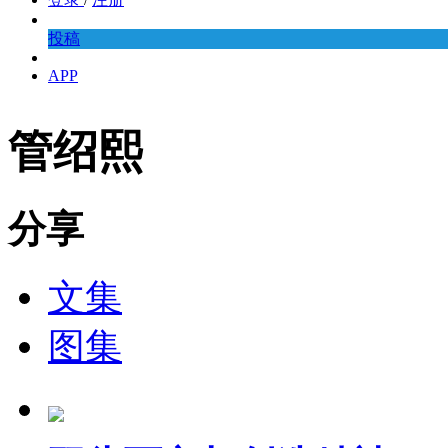
投稿
APP
管绍熙
分享
文集
图集