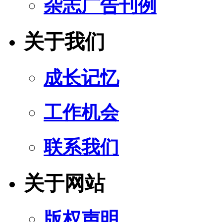
杂志广告刊例
关于我们
成长记忆
工作机会
联系我们
关于网站
版权声明