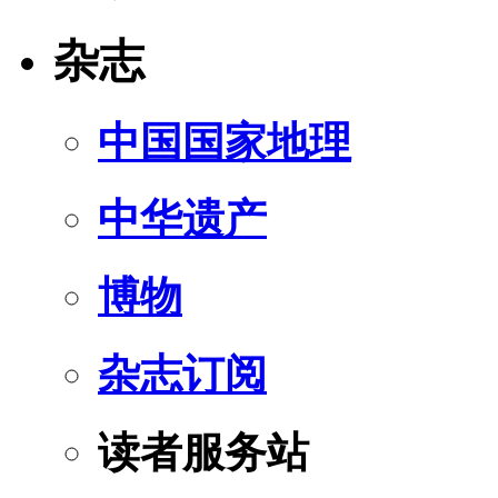
杂志
中国国家地理
中华遗产
博物
杂志订阅
读者服务站