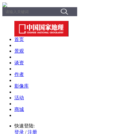
首页
景观
谈资
作者
影像库
活动
商城
快速登陆:
登录
/
注册