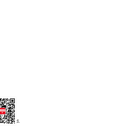
 reserved.
务号