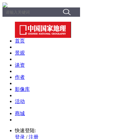
首页
景观
谈资
作者
影像库
活动
商城
快速登陆:
登录
/
注册