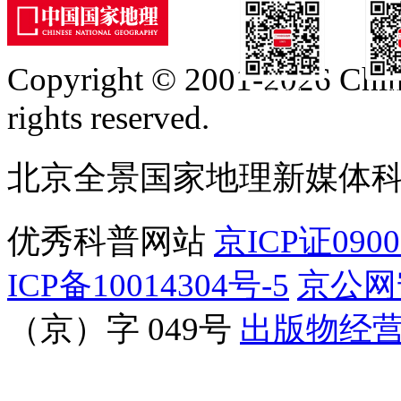
Copyright © 2001-2026 Chine
订阅号
服
rights reserved.
北京全景国家地理新媒体
优秀科普网站
京ICP证090
ICP备10014304号-5
京公网安
（京）字 049号
出版物经