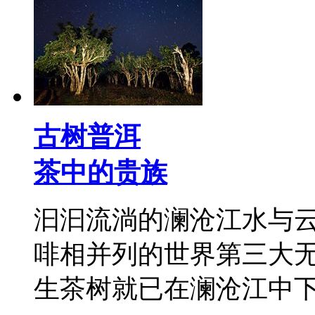
古树普洱
茶中的贵族
汩汩流淌的澜沧江水与
啡相并列的世界第三大
生茶树就已在澜沧江中