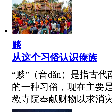
赕
从这个习俗认识傣族
“赕”（音dǎn）是指
的一种习俗，现在主要
教寺院奉献财物以求消