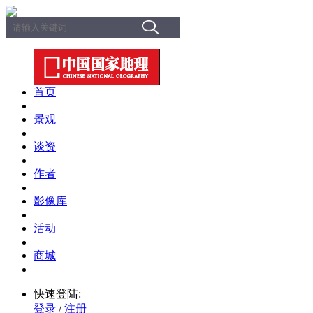
首页
景观
谈资
作者
影像库
活动
商城
快速登陆:
登录
/
注册