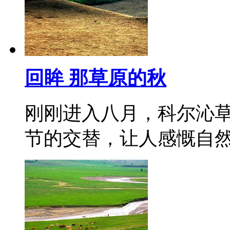
回眸 那草原的秋
刚刚进入八月，科尔沁
节的交替，让人感慨自