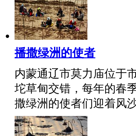
播撒绿洲的使者
内蒙通辽市莫力庙位于
坨草甸交错，每年的春
撒绿洲的使者们迎着风