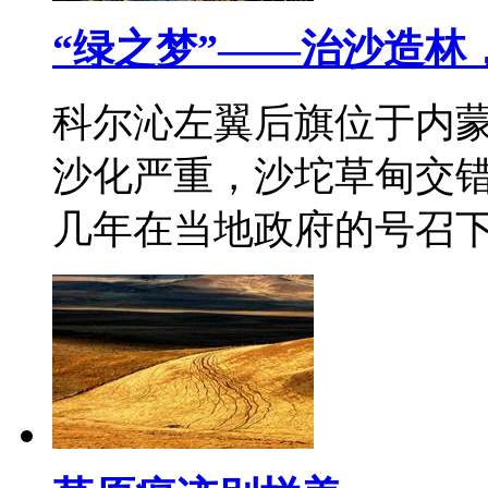
“绿之梦”——治沙造林
科尔沁左翼后旗位于内
沙化严重，沙坨草甸交
几年在当地政府的号召