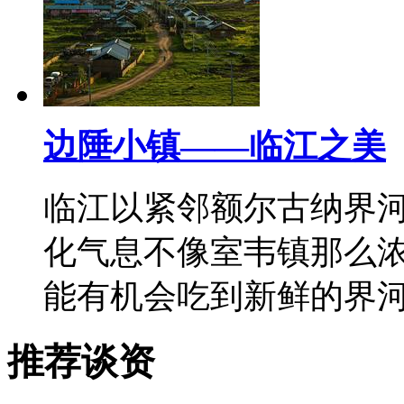
边陲小镇——临江之美
临江以紧邻额尔古纳界
化气息不像室韦镇那么
能有机会吃到新鲜的界
推荐谈资