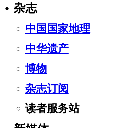
杂志
中国国家地理
中华遗产
博物
杂志订阅
读者服务站