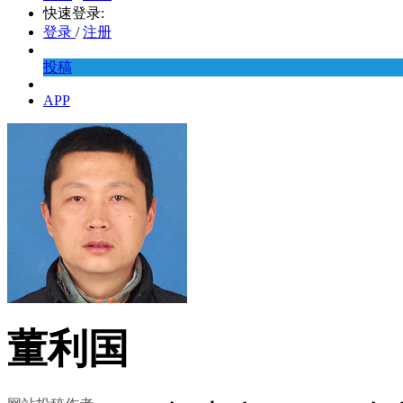
快速登录:
登录
/
注册
投稿
APP
董利国