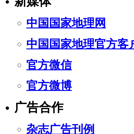
新媒体
中国国家地理网
中国国家地理官方客
官方微信
官方微博
广告合作
杂志广告刊例