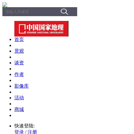
首页
景观
谈资
作者
影像库
活动
商城
快速登陆:
登录
/
注册