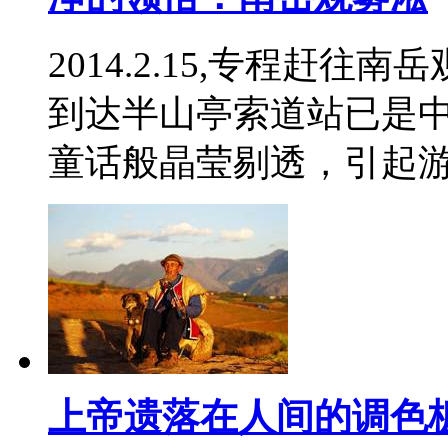
2014.2.15,专程赶
到达半山亭索道站已是
童话般晶莹剔透，引起
上帝遗落在人间的调色