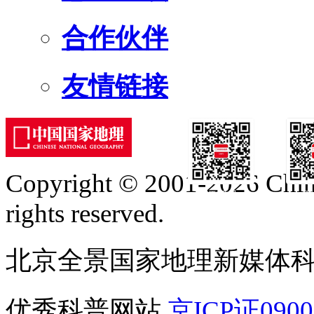
合作伙伴
友情链接
Copyright © 2001-2026 Chine
订阅号
服
rights reserved.
北京全景国家地理新媒体
优秀科普网站
京ICP证090