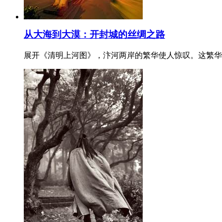
从大海到大漠：开封城的丝绸之路
展开《清明上河图》，汴河两岸的繁华使人惊叹。这繁华