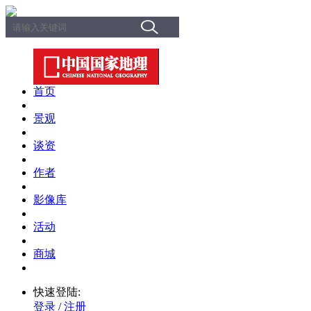
首页
景观
谈资
作者
影像库
活动
商城
快速登陆:
登录
/
注册