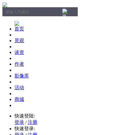
首页
景观
谈资
作者
影像库
活动
商城
快速登陆:
登录
/
注册
快速登录:
登录
/
注册