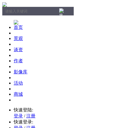
首页
景观
谈资
作者
影像库
活动
商城
快速登陆:
登录
/
注册
快速登录:
登录
/
注册