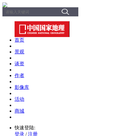
首页
景观
谈资
作者
影像库
活动
商城
快速登陆:
登录
/
注册