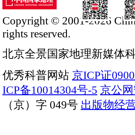
Copyright © 2001-2026 Chine
订阅号
服
rights reserved.
北京全景国家地理新媒体
优秀科普网站
京ICP证090
ICP备10014304号-5
京公网安
（京）字 049号
出版物经