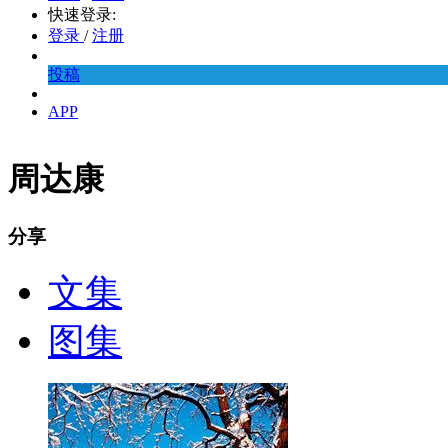
快速登录:
登录
/
注册
投稿
APP
周达康
分享
文集
图集