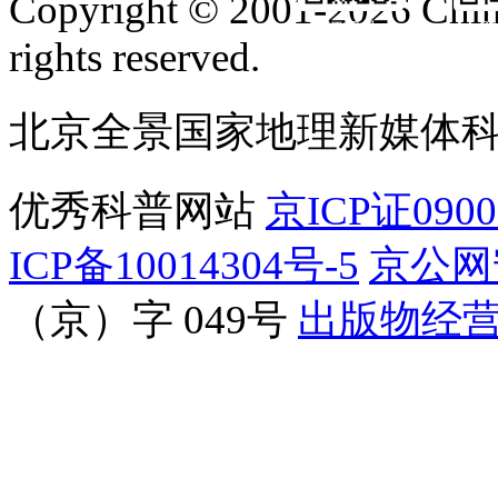
Copyright © 2001-2026 Chine
订阅号
服
rights reserved.
北京全景国家地理新媒体
优秀科普网站
京ICP证090
ICP备10014304号-5
京公网安
（京）字 049号
出版物经