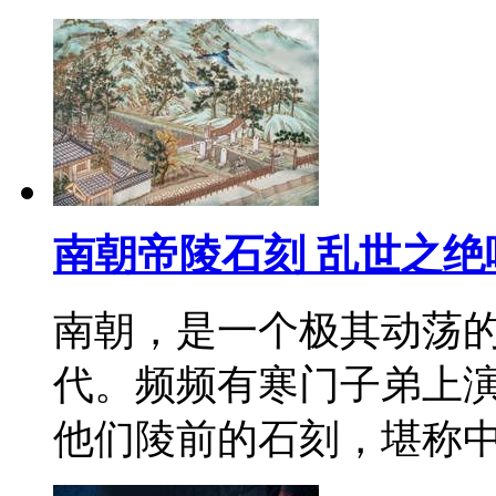
南朝帝陵石刻 乱世之绝
南朝，是一个极其动荡
代。频频有寒门子弟上
他们陵前的石刻，堪称