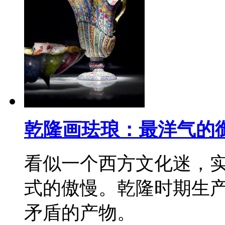
乾隆画珐琅：最洋气的
看似一个西方文化迷，
式的傲慢。乾隆时期生
矛盾的产物。