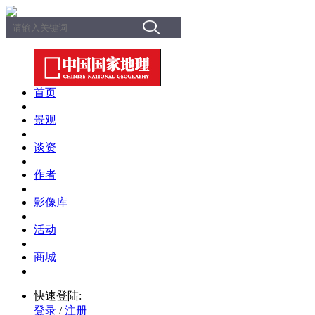
首页
景观
谈资
作者
影像库
活动
商城
快速登陆:
登录
/
注册