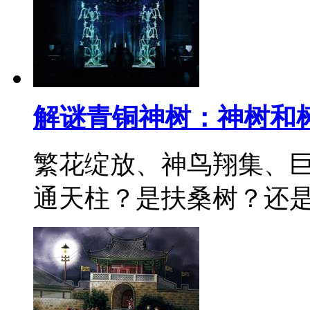
解谜青铜神树：神树和
繁花绽放、神鸟翔集、
通天柱？是扶桑树？还