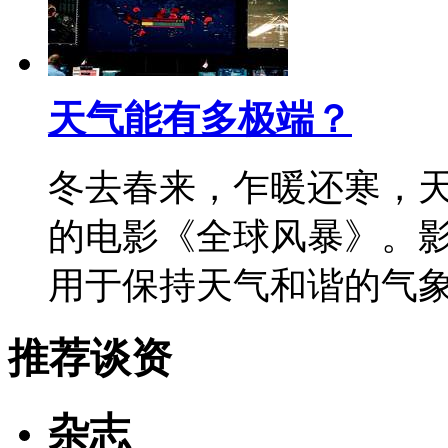
天气能有多极端？
冬去春来，乍暖还寒，
的电影《全球风暴》。
用于保持天气和谐的气
推荐谈资
杂志