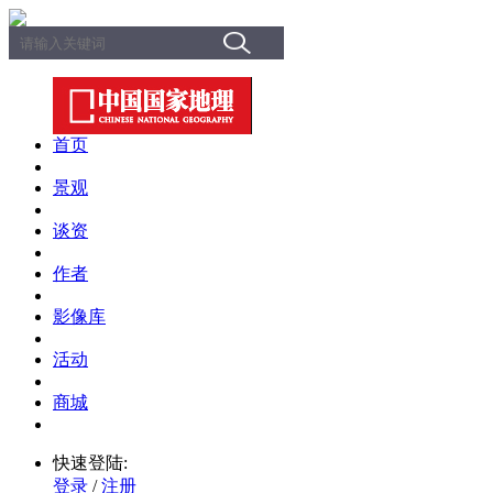
首页
景观
谈资
作者
影像库
活动
商城
快速登陆:
登录
/
注册