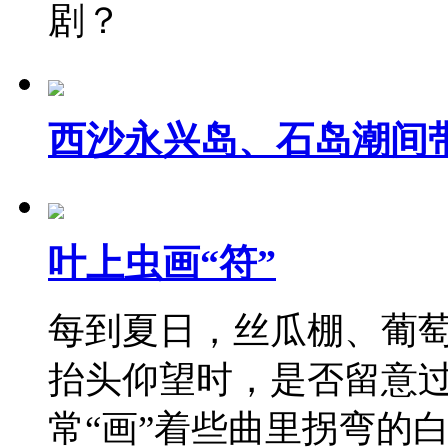
剧？
西沙永兴岛、石岛潮间
叶上虫画“符”
每到夏日，丝瓜棚、葡
抬头仰望时，是否留意
常“画”着些曲里拐弯的