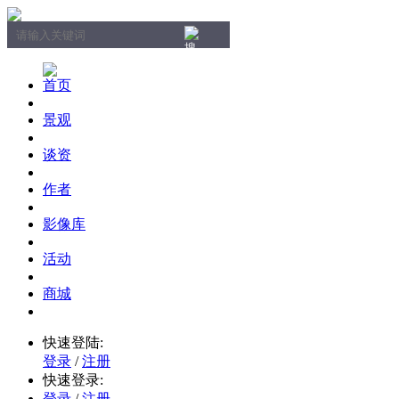
首页
景观
谈资
作者
影像库
活动
商城
快速登陆:
登录
/
注册
快速登录:
登录
/
注册