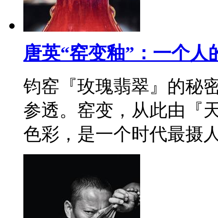
唐英“窑变釉”：一个人
钧窑『玫瑰翡翠』的秘
参透。窑变，从此由『
色彩，是一个时代最摄