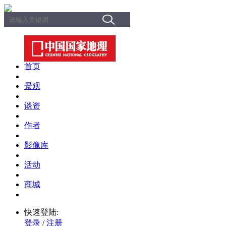
首页
景观
谈资
作者
影像库
活动
商城
快速登陆:
登录
/
注册