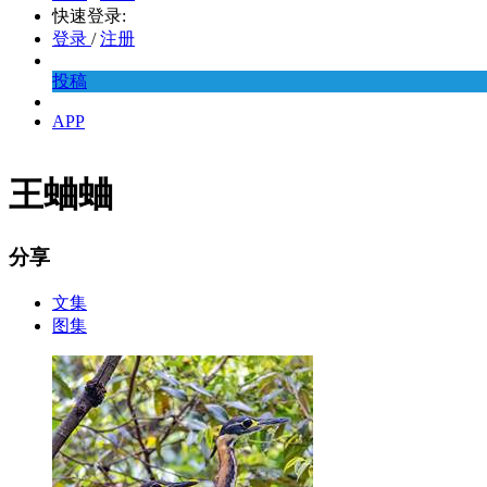
快速登录:
登录
/
注册
投稿
APP
王蛐蛐
分享
文集
图集