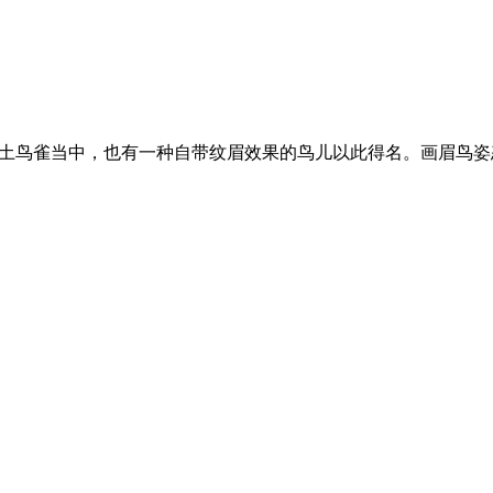
本土鸟雀当中，也有一种自带纹眉效果的鸟儿以此得名。画眉鸟