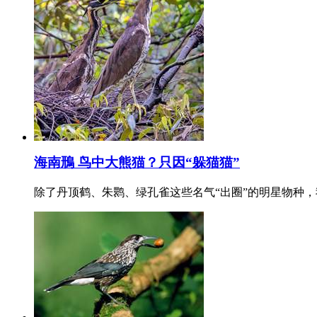
海南鳽 鸟中大熊猫？只因“躲猫猫”
除了丹顶鹤、朱鹮、绿孔雀这些名气“出圈”的明星物种