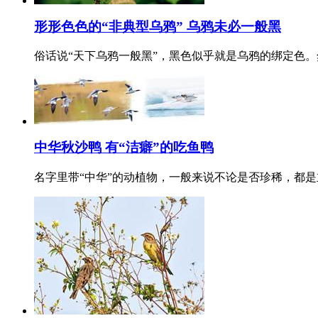
形形色色的“非典型乌鸦” 乌鸦未必一般黑
俗话说“天下乌鸦一般黑”，黑色似乎就是乌鸦的绑定色
中华秋沙鸭 有“洁癖”的吃鱼鸭
名字里带“中华”的动植物，一般来说不论是否珍稀，都