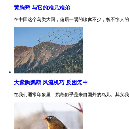
黄胸鹀 与它的难兄难弟
在中国这个鸟类大国，偏居一隅的珍禽不少，貌不惊人的
大紫胸鹦鹉 风流机巧 反困笼中
在我们通常印象里，鹦鹉似乎是来自国外的鸟儿。其实我