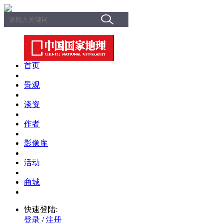
首页
景观
谈资
作者
影像库
活动
商城
快速登陆:
登录
/
注册