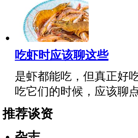
吃虾时应该聊这些
是虾都能吃，但真正好
吃它们的时候，应该聊
推荐谈资
杂志