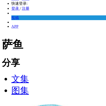
快速登录:
登录
/
注册
投稿
APP
萨鱼
分享
文集
图集