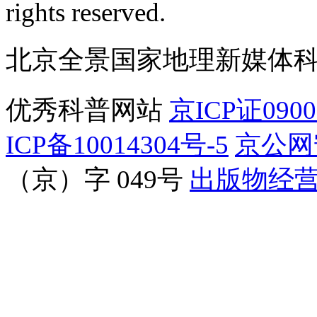
rights reserved.
北京全景国家地理新媒体
优秀科普网站
京ICP证090
ICP备10014304号-5
京公网安
（京）字 049号
出版物经