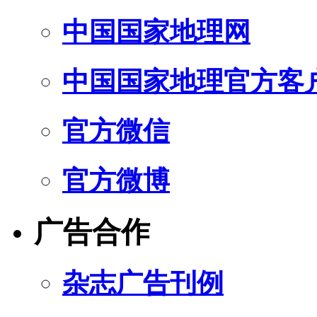
中国国家地理网
中国国家地理官方客
官方微信
官方微博
广告合作
杂志广告刊例