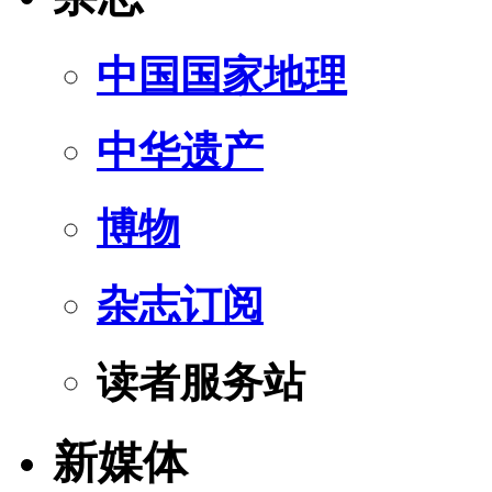
中国国家地理
中华遗产
博物
杂志订阅
读者服务站
新媒体