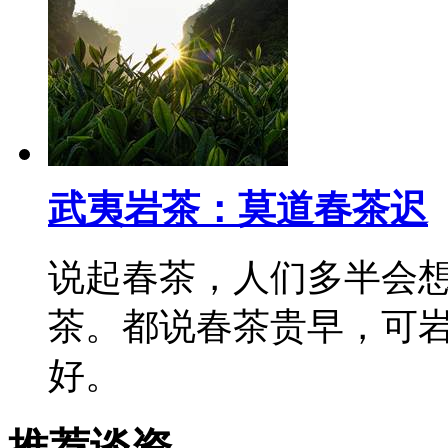
武夷岩茶：莫道春茶迟
说起春茶，人们多半会
茶。都说春茶贵早，可
好。