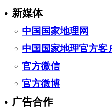
新媒体
中国国家地理网
中国国家地理官方客
官方微信
官方微博
广告合作