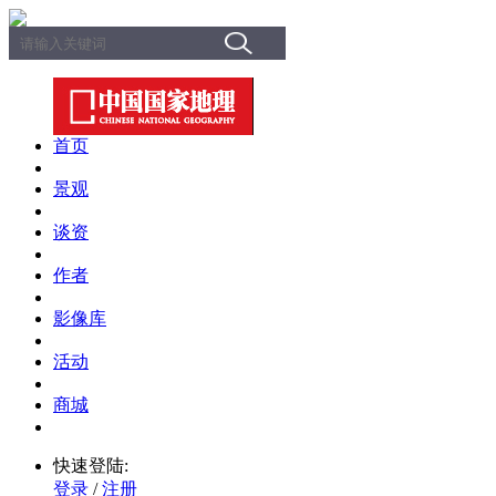
首页
景观
谈资
作者
影像库
活动
商城
快速登陆:
登录
/
注册