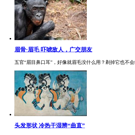
眉骨·眉毛 吓唬敌人，广交朋友
五官“眉目鼻口耳”，好像就眉毛没什么用？剃掉它也不
头发形状 冷热干湿辨“曲直”