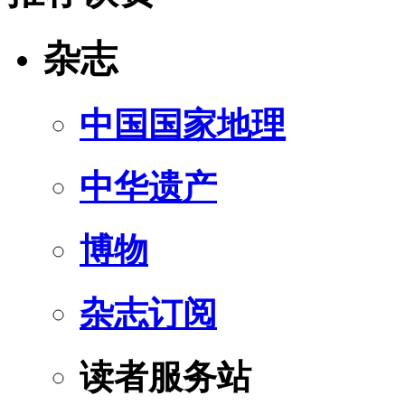
杂志
中国国家地理
中华遗产
博物
杂志订阅
读者服务站