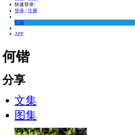
快速登录:
登录
/
注册
投稿
APP
何锴
分享
文集
图集