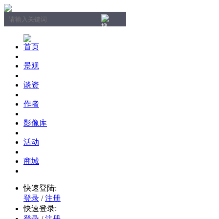
首页
景观
谈资
作者
影像库
活动
商城
快速登陆:
登录
/
注册
快速登录:
登录
/
注册