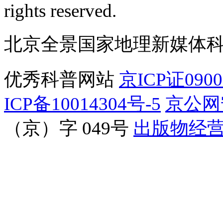
rights reserved.
北京全景国家地理新媒体
优秀科普网站
京ICP证090
ICP备10014304号-5
京公网安
（京）字 049号
出版物经