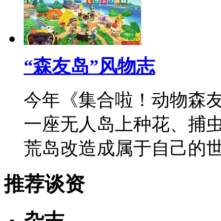
“森友岛”风物志
今年《集合啦！动物森
一座无人岛上种花、捕
荒岛改造成属于自己的
推荐谈资