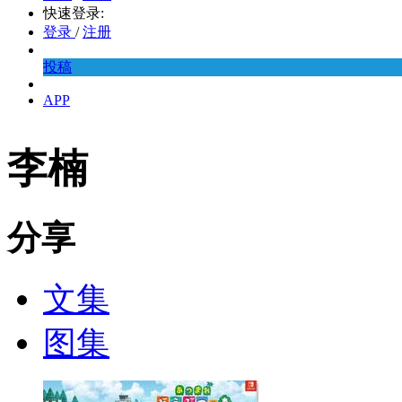
快速登录:
登录
/
注册
投稿
APP
李楠
分享
文集
图集