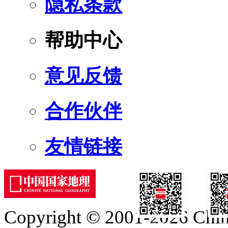
隐私条款
帮助中心
意见反馈
合作伙伴
友情链接
Copyright © 2001-2026 Chine
订阅号
服