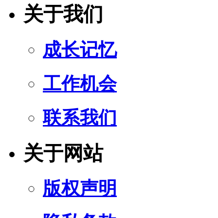
关于我们
成长记忆
工作机会
联系我们
关于网站
版权声明