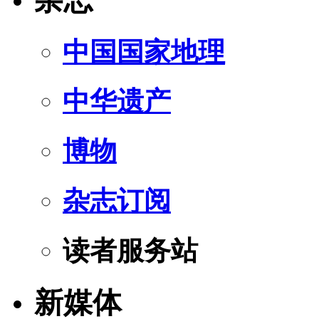
杂志
中国国家地理
中华遗产
博物
杂志订阅
读者服务站
新媒体