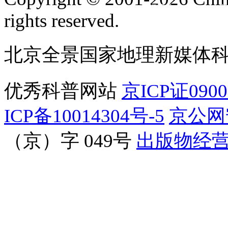
订阅号
服
rights reserved.
北京全景国家地理新媒体
优秀科普网站
京ICP证090
ICP备10014304号-5
京公网安
（京）字 049号
出版物经