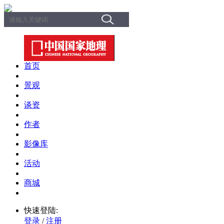
首页
景观
谈资
作者
影像库
活动
商城
快速登陆:
登录
/
注册