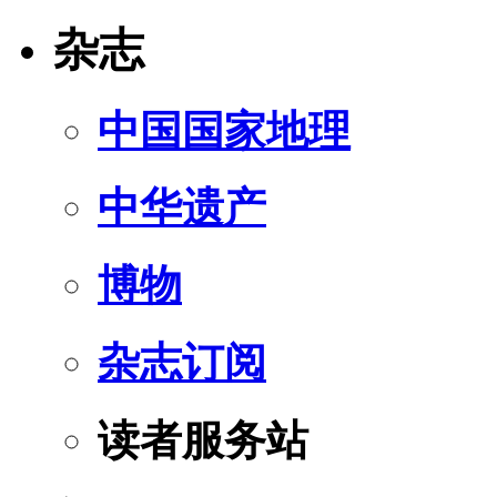
杂志
中国国家地理
中华遗产
博物
杂志订阅
读者服务站