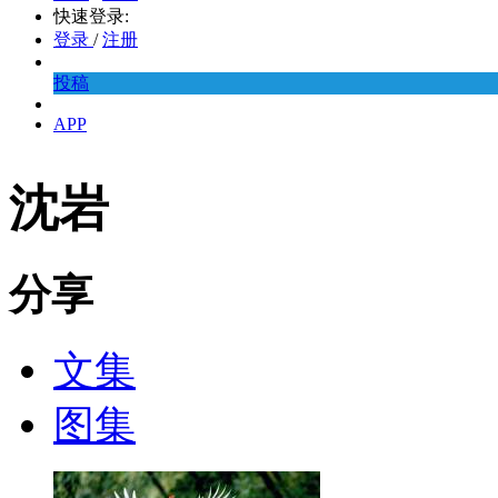
快速登录:
登录
/
注册
投稿
APP
沈岩
分享
文集
图集