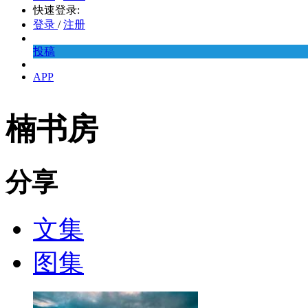
快速登录:
登录
/
注册
投稿
APP
楠书房
分享
文集
图集