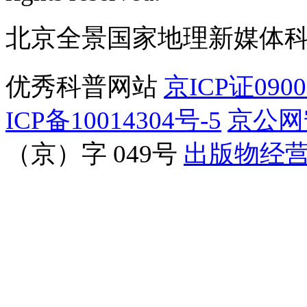
北京全景国家地理新媒体
优秀科普网站
京ICP证090
ICP备10014304号-5
京公网安
（京）字 049号
出版物经