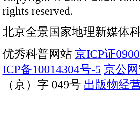
订阅号
服
rights reserved.
北京全景国家地理新媒体
优秀科普网站
京ICP证090
ICP备10014304号-5
京公网安
（京）字 049号
出版物经