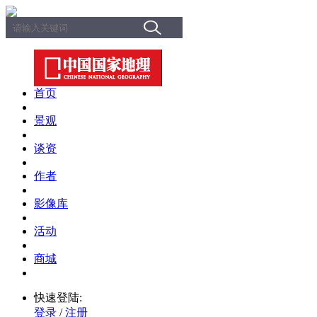
首页
景观
谈资
作者
影像库
活动
商城
快速登陆:
登录
/
注册