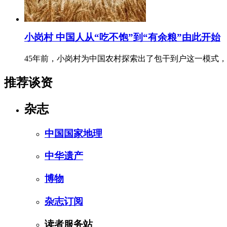
小岗村 中国人从“吃不饱”到“有余粮”由此开始
45年前，小岗村为中国农村探索出了包干到户这一模式
推荐谈资
杂志
中国国家地理
中华遗产
博物
杂志订阅
读者服务站