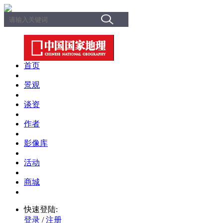
首页
景观
谈资
作者
影像库
活动
商城
快速登陆:
登录
/
注册