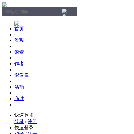
首页
景观
谈资
作者
影像库
活动
商城
快速登陆:
登录
/
注册
快速登录:
登录
/
注册