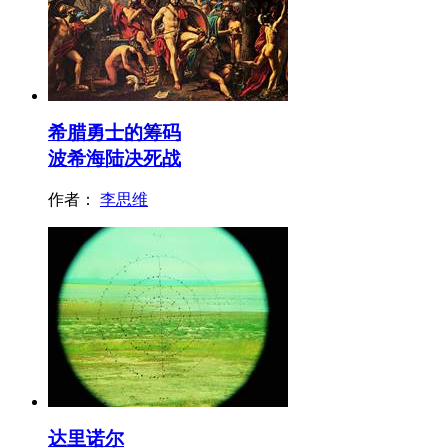
希腊勇士的筹码
波希海陆决死战
作者：
李思维
达里诺尔