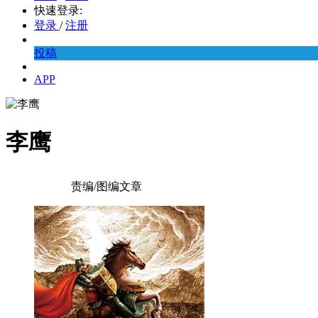
快速登录:
登录
/
注册
投稿
APP
李鹰
责编/图编文章