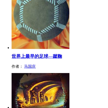
世界上最早的足球—蹴鞠
作者：
马国庆