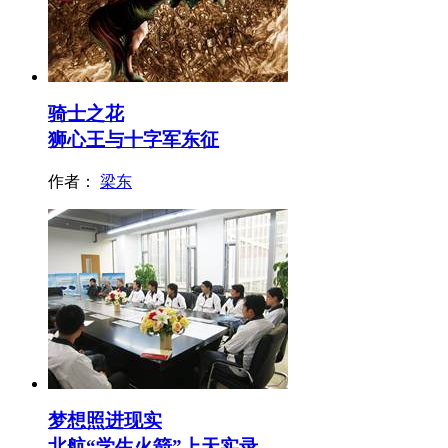
骑士之花
狮心王与十字军东征
作者：
梁东
梦想照进现实
北航“学生火箭”上天实录