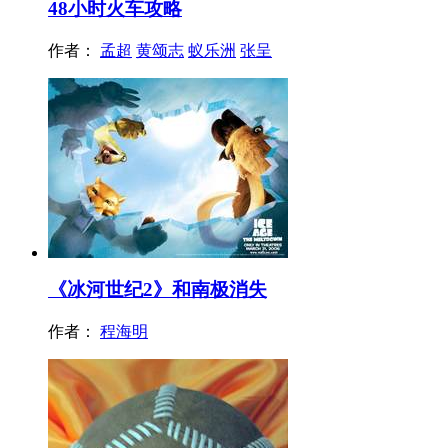
48小时火车攻略
作者：
孟超
黄颂志
蚁乐洲
张呈
《冰河世纪2》和南极消失
作者：
程海明