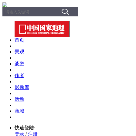
首页
景观
谈资
作者
影像库
活动
商城
快速登陆:
登录
/
注册