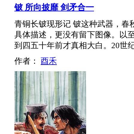
铍 所向披靡 剑矛合一
青铜长铍现形记 铍这种武器，春
具体描述，更没有留下图像。以
到四五十年前才真相大白。20世纪
作者：
酉禾