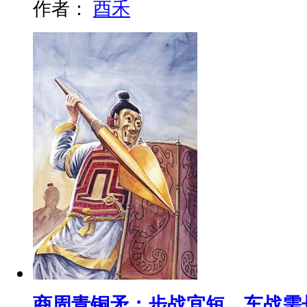
作者：
酉禾
商周青铜矛：步战宜短，车战需