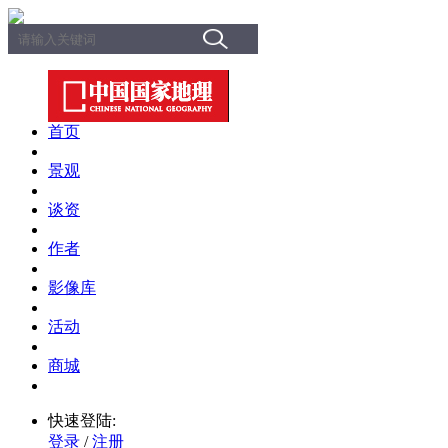
首页
景观
谈资
作者
影像库
活动
商城
快速登陆:
登录
/
注册