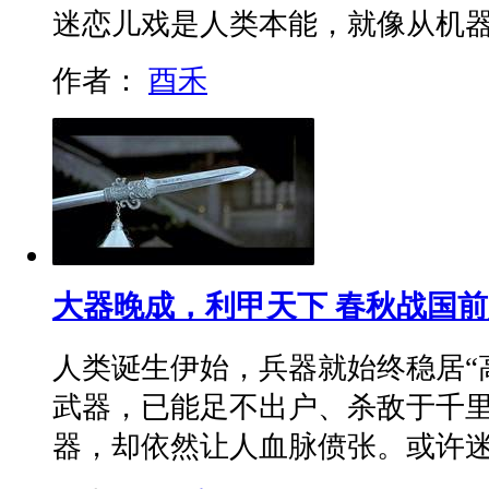
迷恋儿戏是人类本能，就像从机
作者：
酉禾
大器晚成，利甲天下 春秋战国
人类诞生伊始，兵器就始终稳居“
武器，已能足不出户、杀敌于千
器，却依然让人血脉偾张。或许迷