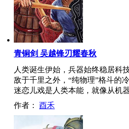
青铜剑 吴越锋刃耀春秋
人类诞生伊始，兵器始终稳居科
敌于千里之外，“纯物理”格斗的
迷恋儿戏是人类本能，就像从机
作者：
酉禾