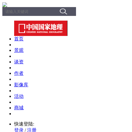
首页
景观
谈资
作者
影像库
活动
商城
快速登陆:
登录
/
注册