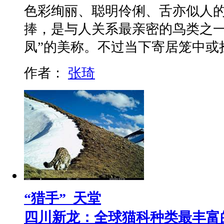
色彩绚丽、聪明伶俐、舌亦似人
捧，是与人关系最亲密的鸟类之一，
凤”的美称。不过当下寄居笼中或
作者：
张琦
“猎手” 天堂
四川新龙：全球猫科种类最丰富