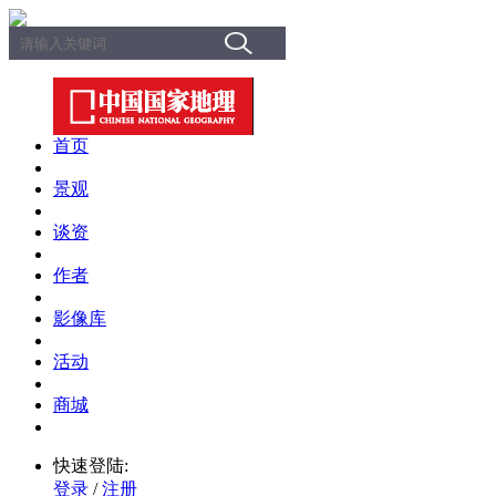
首页
景观
谈资
作者
影像库
活动
商城
快速登陆:
登录
/
注册