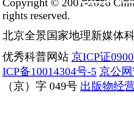
Copyright © 2001-2026 Chine
订阅号
服
rights reserved.
北京全景国家地理新媒体
优秀科普网站
京ICP证090
ICP备10014304号-5
京公网安
（京）字 049号
出版物经