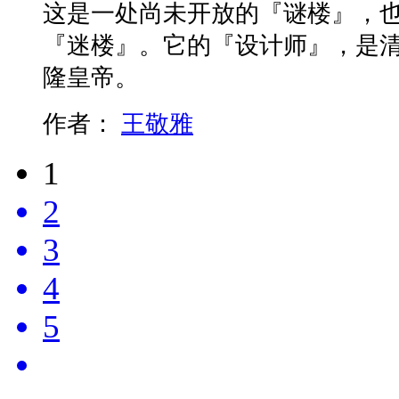
这是一处尚未开放的『谜楼』，
『迷楼』。它的『设计师』，是
隆皇帝。
作者：
王敬雅
1
2
3
4
5