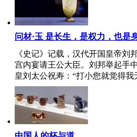
问材·玉 是长生，是权力，也是
《史记》记载，汉代开国皇帝刘
宫内宴请王公大臣。刘邦举起手
皇刘太公祝寿：“打小您就觉得我
中国人的杯与道