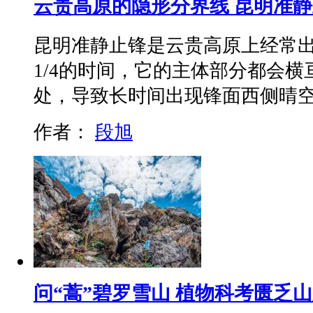
云贵高原的隐形分界线 昆明准
昆明准静止锋是云贵高原上经常
1/4的时间，它的主体部分都会
处，导致长时间出现锋面西侧晴
作者：
段旭
问“蒿”碧罗雪山 植物科考匮乏