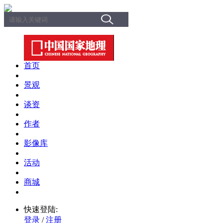
首页
景观
谈资
作者
影像库
活动
商城
快速登陆:
登录
/
注册