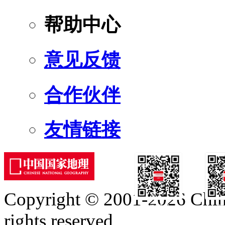
帮助中心
意见反馈
合作伙伴
友情链接
Copyright © 2001-2026 Chine
订阅号
服
rights reserved.