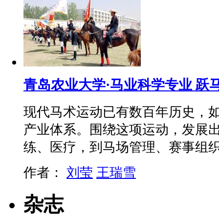
青岛农业大学·马业科学专业 跃
现代马术运动已有数百年历史，
产业体系。围绕这项运动，发展
练、医疗，到马场管理、赛事组
作者：
刘莹
王瑞雪
杂志