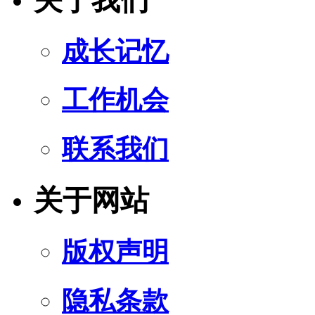
关于我们
成长记忆
工作机会
联系我们
关于网站
版权声明
隐私条款