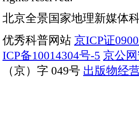
北京全景国家地理新媒体
优秀科普网站
京ICP证090
ICP备10014304号-5
京公网安
（京）字 049号
出版物经