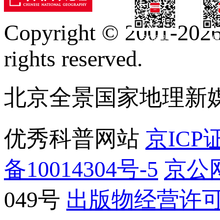
Copyright © 2001-2026 
订阅号
服
rights reserved.
北京全景国家地理新
优秀科普网站
京ICP证
备10014304号-5
京公网
049号
出版物经营许