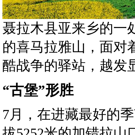
聂拉木县亚来乡的一
的喜马拉雅山，面对
酷战争的驿站，越发
“古堡”形胜
7月，在进藏最好的
拔5252米的加错拉