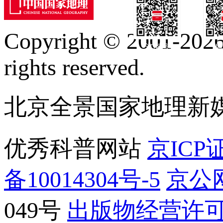
Copyright © 2001-2026 
订阅号
服
rights reserved.
北京全景国家地理新
优秀科普网站
京ICP证
备10014304号-5
京公网
049号
出版物经营许