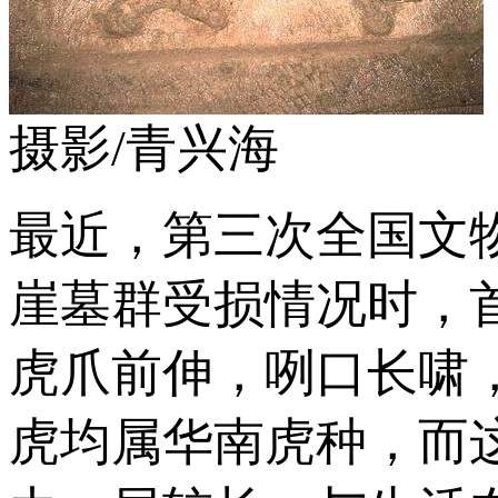
摄影/青兴海
最近，第三次全国文
崖墓群受损情况时，
虎爪前伸，咧口长啸
虎均属华南虎种，而