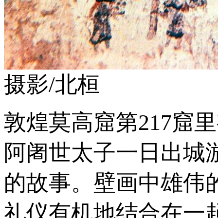
摄影/北桓
敦煌莫高窟第217窟
阿阇世太子一日出城
的故事。壁画中雄伟
礼仪有机地结合在一