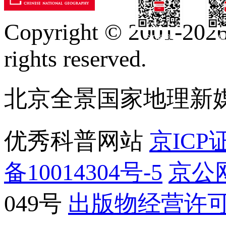
Copyright © 2001-2026 
订阅号
服
rights reserved.
北京全景国家地理新
优秀科普网站
京ICP证
备10014304号-5
京公网
049号
出版物经营许